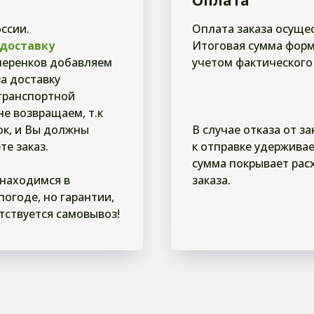
Оплата
ссии.
Оплата заказа осущес
 доставку
Итоговая сумма форм
черенков добавляем
учетом фактического
за доставку
 транспортной
не возвращаем, т.к
ок, и Вы должны
В случае отказа от з
те заказ.
к отправке удерживае
сумма покрывает рас
 находимся в
заказа.
огоде, но гарантии,
тствуется самовывоз!