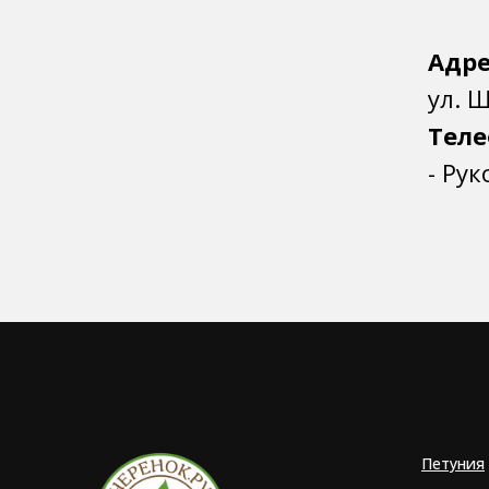
Адре
ул. 
Теле
- Ру
Петуния