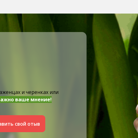
аженцах и черенках или
важно ваше мнение!
авить свой отыв