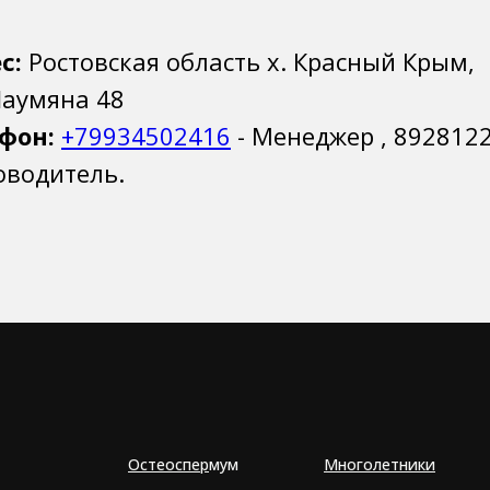
с:
Ростовская область х. Красный Крым,
Шаумяна 48
фон:
+79934502416
- Менеджер , 892812
ководитель.
Остеоспер
мум
Многолетники