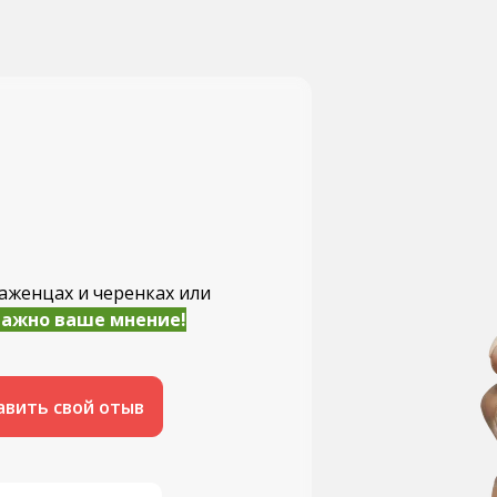
аженцах и черенках или
важно ваше мнение!
авить свой отыв