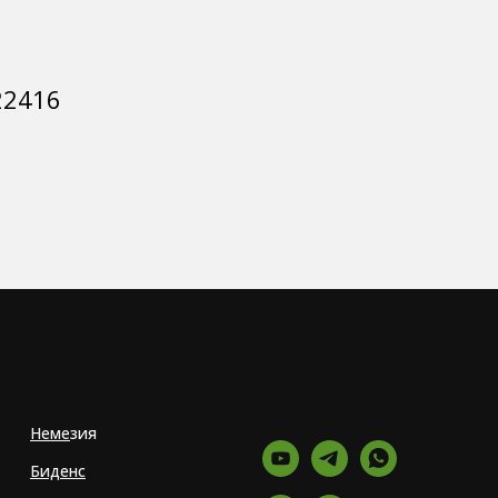
22416
Неме
зия
Биденс