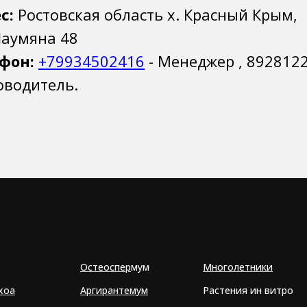
с:
Ростовская область х. Красный Крым,
Шаумяна 48
фон:
+79934502416
- Менеджер , 892812
ководитель.
Остеоспер
мум
Многолетники
хоа
Аргирантемум
Растения ин витро