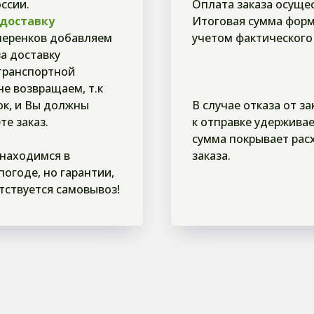
ссии.
Оплата заказа осущес
 доставку
Итоговая сумма форм
черенков добавляем
учетом фактического
за доставку
 транспортной
не возвращаем, т.к
ок, и Вы должны
В случае отказа от з
те заказ.
к отправке удерживае
сумма покрывает рас
 находимся в
заказа.
огоде, но гарантии,
тствуется самовывоз!