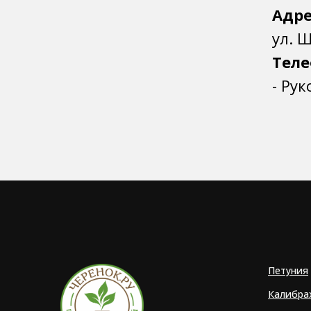
Адре
ул. 
Теле
- Ру
Петуния
Калибра