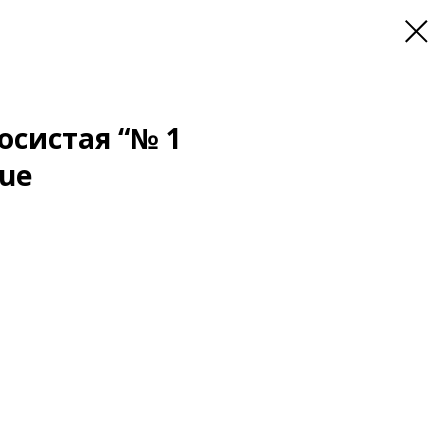
осистая “№ 1
lue