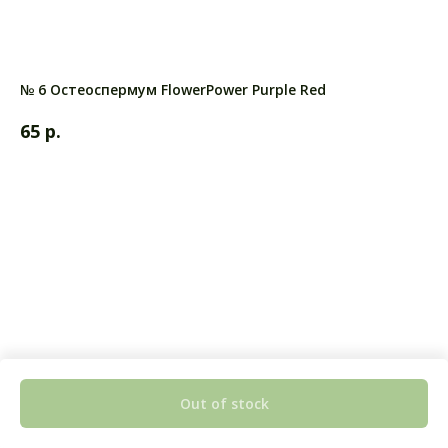
№ 6 Остеоспермум FlowerPower Purple Red
р.
65
Out of stock