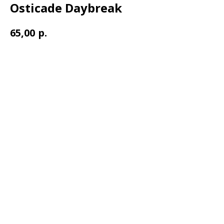
Osticade Daybreak
р.
65,00
В корзину