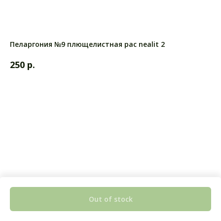
Пеларгония №9 плющелистная pac nealit 2
р.
250
Out of stock